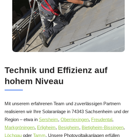
Technik und Effizienz auf
hohem Niveau
Mit unserem erfahrenen Team und zuverlässigen Partnern
realisieren wir Ihre Solaranlage in 74343 Sachsenheim und der
Region – etwa in
Sersheim
,
Oberriexingen
,
Freudental
,
Markgröningen
,
Erligheim
,
Besigheim
,
Bietigheim-Bissingen
,
Löchgau
oder
Tamm
. Unsere Photovoltaikanlagen erfüllen