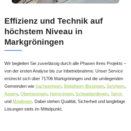
Effizienz und Technik auf
höchstem Niveau in
Markgröningen
Wir begleiten Sie zuverlässig durch alle Phasen Ihres Projekts –
von der ersten Analyse bis zur Inbetriebnahme. Unser Service
erstreckt sich über 71706 Markgröningen und die umliegenden
Gemeinden wie
Sachsenheim
,
Bietigheim-Bissingen
,
Sersheim
,
Asperg
,
Oberriexingen
,
Hemmingen
,
Schwieberdingen
,
Tamm
und
Möglingen
. Dabei stehen Qualität, Sicherheit und langlebige
Lösungen stets im Mittelpunkt.