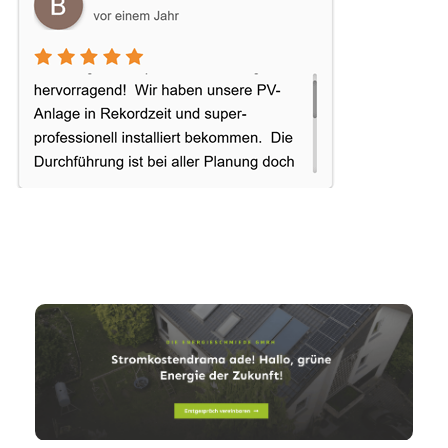
Energiesch
Ihr PV-Anlagen
für Rottenburg
miede
Partner
(Neckar)