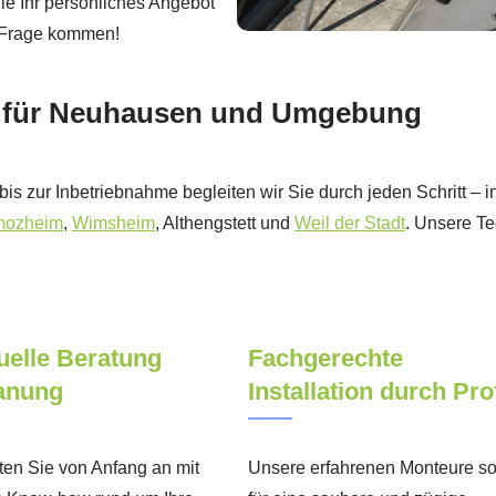
ie Ihr persönliches Angebot
n Frage kommen!
– für Neuhausen und Umgebung
n bis zur Inbetriebnahme begleiten wir Sie durch jeden Schritt 
mozheim
,
Wimsheim
, Althengstett und
Weil der Stadt
. Unsere Te
uelle Beratung
Fachgerechte
anung
Installation durch Pro
ten Sie von Anfang an mit
Unsere erfahrenen Monteure s