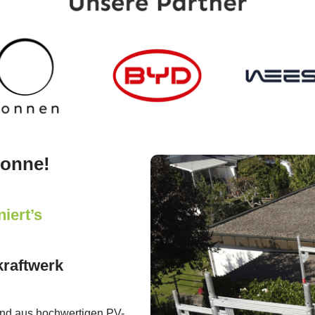
Sonne!
iert’s
kraftwerk
end aus hochwertigen PV-