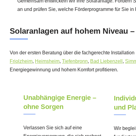
Gemeinsam entwickeln wir Ihre Solaranlage. Fordern S
an und prüfen Sie, welche Förderprogramme für Sie i
Solaranlagen auf hohem Niveau 
Von der ersten Beratung über die fachgerechte Installatio
Friolzheim
,
Heimsheim
,
Tiefenbronn
,
Bad Liebenzell
,
Sim
Energiegewinnung und hohem Komfort profitieren.
Unabhängige Energie –
Individ
ohne Sorgen
und Pl
Verlassen Sie sich auf eine
Wir beglei