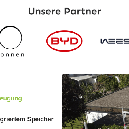
zeugung
egriertem Speicher