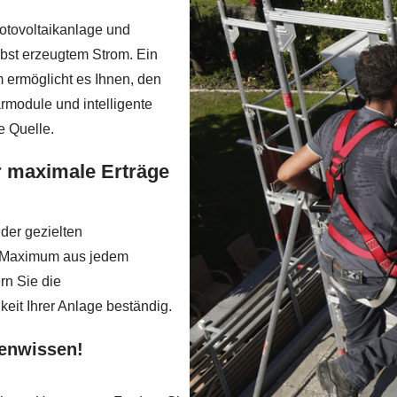
hotovoltaikanlage und
lbst erzeugtem Strom. Ein
 ermöglicht es Ihnen, den
rmodule und intelligente
e Quelle.
r maximale Erträge
der gezielten
s Maximum aus jedem
rn Sie die
eit Ihrer Anlage beständig.
tenwissen!