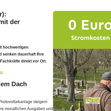
r):
mit der
it hochwertigen
d senken dauerhaft Ihre
achkräfte direkt vor Ort.
r.
 dem Dach
 Photovoltaikanlage steigern
Ihre monatlichen Ausgaben und