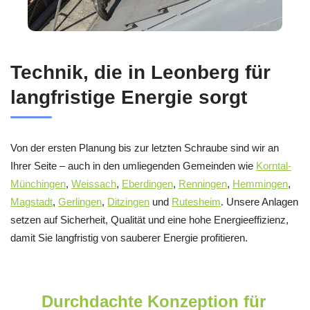
Technik, die in Leonberg für
langfristige Energie sorgt
Von der ersten Planung bis zur letzten Schraube sind wir an
Ihrer Seite – auch in den umliegenden Gemeinden wie
Korntal-
Münchingen
,
Weissach
,
Eberdingen
,
Renningen
,
Hemmingen
,
Magstadt
,
Gerlingen
,
Ditzingen
und
Rutesheim
. Unsere Anlagen
setzen auf Sicherheit, Qualität und eine hohe Energieeffizienz,
damit Sie langfristig von sauberer Energie profitieren.
Durchdachte Konzeption für