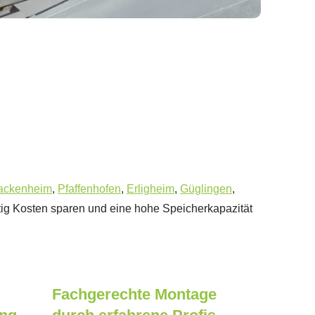
ackenheim
,
Pfaffenhofen
,
Erligheim
,
Güglingen
,
istig Kosten sparen und eine hohe Speicherkapazität
Fachgerechte Montage