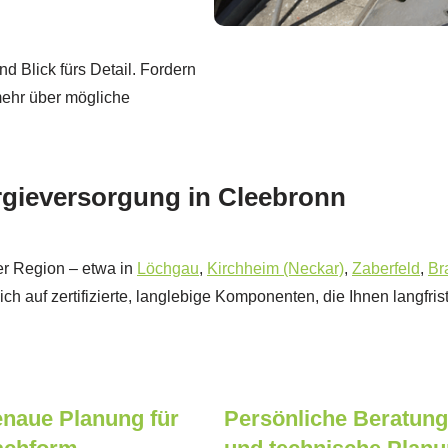
nd Blick fürs Detail. Fordern
mehr über mögliche
ergieversorgung in Cleebronn
der Region – etwa in
Löchgau
,
Kirchheim (Neckar)
,
Zaberfeld
,
Br
ich auf zertifizierte, langlebige Komponenten, die Ihnen langfr
naue Planung für
Persönliche Beratung